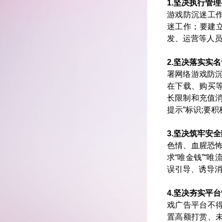
1.坚决执行管
游戏防沉迷工
迷工作；要建
发、运营等人员
2.坚决落实实
署网络游戏防
在下载、购买
长限制和充值
提示”标识;要
3.坚决筑牢安
色情、血腥恐怖
求“唯金钱”“
误引导、诱导消
4.坚决夯实平
戏广告平台不
置高额打赏、