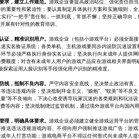
理要求，建立工作规范。
游戏企业要提高政治站位、强化责任担当
作的重要性和紧迫性；要认真制定具体执行方案和实施细则，全
立实行“一把手”责任制，一抓到底，常抓不懈；坚持正确导向，
开展有针对性的教育培训。

名认证，精准识别用户。
游戏企业（包括小游戏平台）必须全面接
沉迷实名验证系统；各类单机、主机游戏要同步内设防沉迷设置和
等环节必须严格执行身份实名认证；坚决执行向未成年人提供网
消费额度；对含有未成年人用户的游戏产品应在游戏相关界面明确
积极探索运用人脸识别等手段强化用户识别的精准度。

全防线，抵制不良内容。
严守内容安全底线，坚决禁止政治有害、
等违法违规内容；坚决抵制拜金主义、“娘炮”、“耽美”等不良
唯流量”等不良倾向，下决心改变诱导玩家沉迷的各类规则和玩法
费等内容；坚决抵制绕过监管机制，通过境外游戏平台向国内用
台管理，明确具体要求。
游戏企业必须建立健全游戏运营平台的管
得推送违法违规游戏内容、不得向用户强制推送游戏广告；游戏
未成年人打赏功能；游戏电商平台不得以任何形式向未成年人提